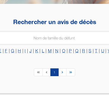
Rechercher un avis de décès
E
|
F
|
G
|
H
|
I
|
J
|
K
|
L
|
M
|
N
|
O
|
P
|
Q
|
R
|
S
|
T
|
U
|
1