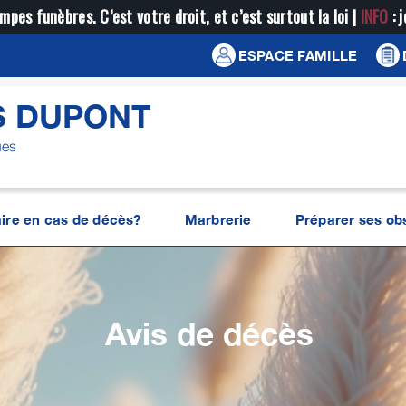
mpes funèbres. C’est votre droit, et c’est surtout la loi |
INFO
: 
ESPACE FAMILLE
S DUPONT
ues
ire en cas de décès?
Marbrerie
Préparer ses o
Avis de décès