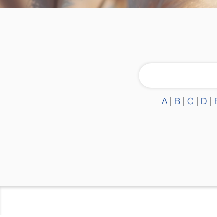
A
|
B
|
C
|
D
|