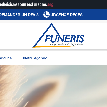
jechoisismespompesfunebres
.org
DEMANDER UN DEVIS
URGENCE DÉCÈS
bsèques
Notre agence