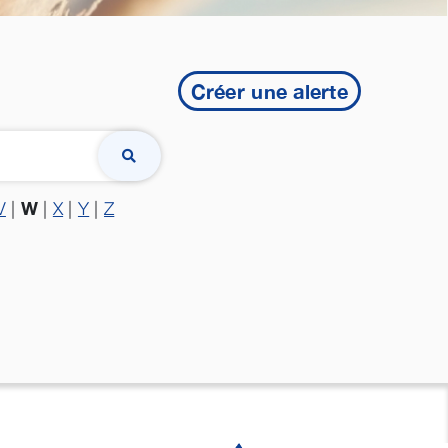
Créer une alerte
W
V
|
|
X
|
Y
|
Z