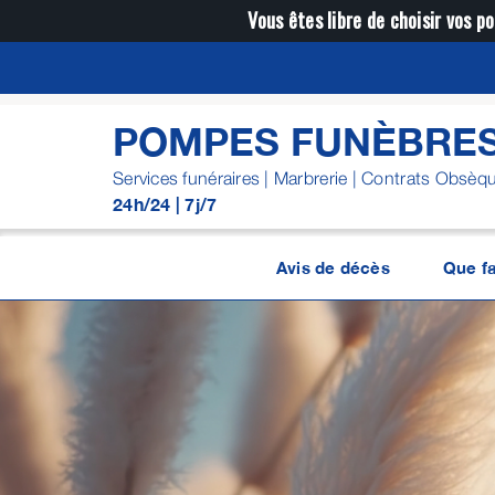
Passer
Vous êtes libre de choisir vos po
au
contenu
POMPES FUNÈBRE
Services funéraires | Marbrerie | Contrats Obsèq
24h/24 | 7j/7
Avis de décès
Que fa