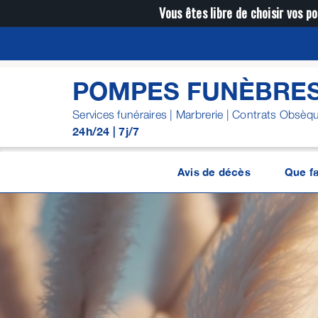
Passer
Vous êtes libre de choisir vos po
au
contenu
POMPES FUNÈBRE
Services funéraires | Marbrerie | Contrats Obsèq
24h/24 | 7j/7
Avis de décès
Que fa