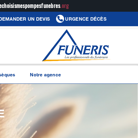
jechoisismespompesfunebres
.org
DEMANDER UN DEVIS
URGENCE DÉCÈS
bsèques
Notre agence
E