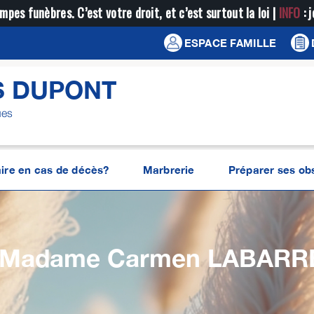
mpes funèbres. C’est votre droit, et c’est surtout la loi |
INFO
: 
ESPACE FAMILLE
S DUPONT
ues
ire en cas de décès?
Marbrerie
Préparer ses o
Madame Carmen
LABARR