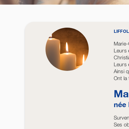
LIFFOL
Marie-
Leurs 
Christ
Leurs 
Ainsi 
Ont la
Ma
née
Surven
Ses ob