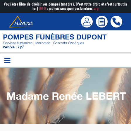
Passer
Vous êtes libre de choisir vos pompes funèbres. C’est votre droit, et c’est surtout la
loi |
INFO
: jechoisismespompesfunebres
.org
au
contenu
POMPES FUNÈBRES DUPONT
Services funéraires | Marbrerie | Contrats Obsèques
24h/24 | 7j/7
Madame Renée
LEBERT